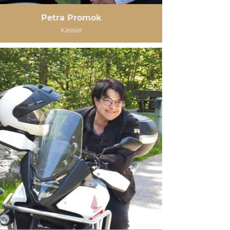
Petra Promok
Kassier