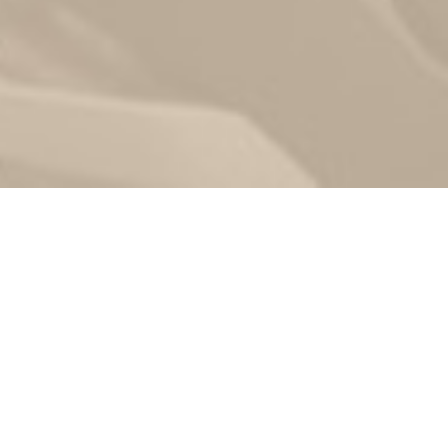
Zurück
02.06.2025
, FTC Hallein
Kurven, Kehren,
Schräglage – sicher