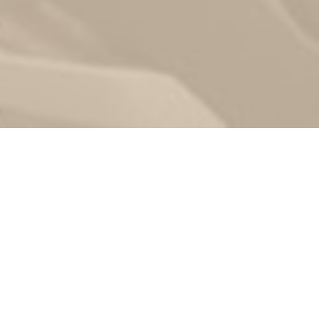
Zurück
07.05.2022
, FTC Hallein
Kurventraining am
Dientner Sattel